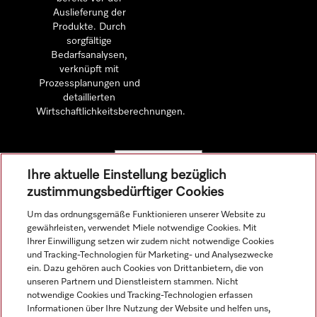
Auslieferung der
Produkte. Durch
sorgfältige
Bedarfsanalysen,
verknüpft mit
Prozessplanungen und
detaillierten
Wirtschaftlichkeitsberechnungen.
Mehr erfahren
Ihre aktuelle Einstellung bezüglich
zustimmungsbedürftiger Cookies
Um das ordnungsgemäße Funktionieren unserer Website zu
gewährleisten, verwendet Miele notwendige Cookies. Mit
Navigation
Ihrer Einwilligung setzen wir zudem nicht notwendige Cookies
und Tracking-Technologien für Marketing- und Analysezwecke
ein. Dazu gehören auch Cookies von Drittanbietern, die von
Service
unseren Partnern und Dienstleistern stammen. Nicht
notwendige Cookies und Tracking-Technologien erfassen
Informationen über Ihre Nutzung der Website und helfen uns,