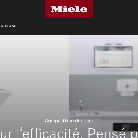
N LIGNE
CompactLine dentaire
r l’efficacité. Pensé 