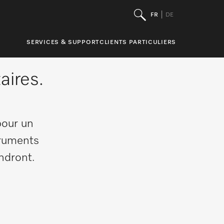
FR
DE
SERVICES & SUPPORT
CLIENTS PARTICULIERS
aires.
pour un
truments
ndront.