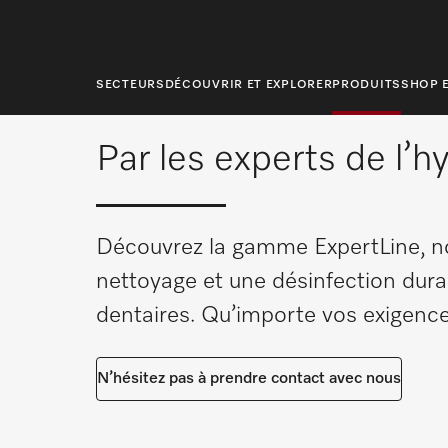
contenu
principal
Page d’accueil
Produits
Nouveautés produit
Laveur-désinfe
SECTEURS
DÉCOUVRIR ET EXPLORER
PRODUITS
SHOP E
Par les experts de l’h
Découvrez la gamme ExpertLine, n
nettoyage et une désinfection dura
dentaires. Qu’importe vos exigence
N’hésitez pas à prendre contact avec nous