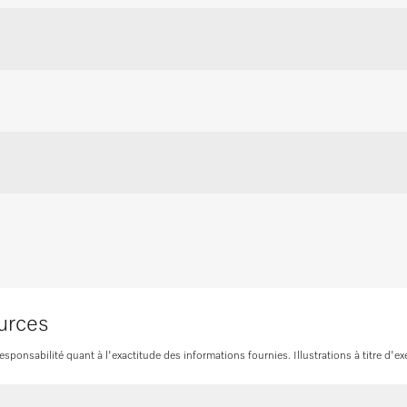
pa
ent personnalisé pour un
.
Commande
il
urces
onsabilité quant à l'exactitude des informations fournies. Illustrations à titre d'ex