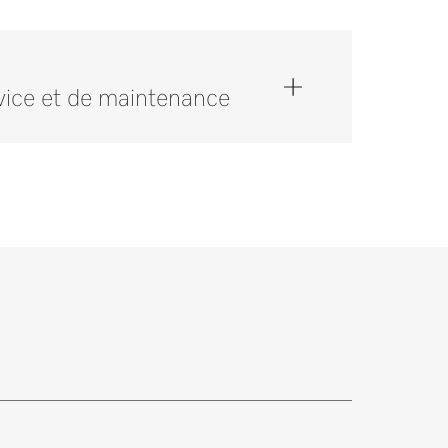
vice et de maintenance
ter au 0848 551 670.
investissement. Nous proposons une solution
rats de maintenance et de service.
des pièces de rechange
s de rechange pour vos produits ? N’hésitez