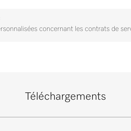
t
onnalisées concernant les contrats de ser
Contactez nos experts.
estions ou souhaitez plus d’informations, veuillez nous contac
Contactez-nous
Contrats de maintenance et de service
Téléchargements
 contribuent à préserver l’équipement et à protéger ainsi votre 
ons ravis de répondre à tout autre question concernant les cont
vous pour
Commander 
N’hésitez pas à nous contacter
sonnalisé
Vous avez besoin de pièce