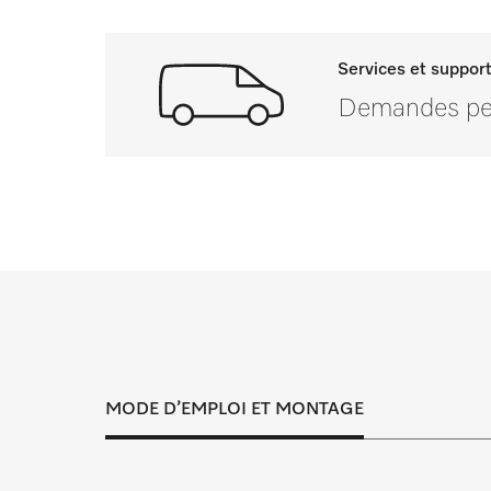
Services et suppor
Demandes pers
Si vous avez des qu
Le contrôle, l’entretien et la maintenance
adaptée à tous les besoins et ser
MODE D’EMPLOI ET MONTAGE
Demande de rendez-
accompagnement per