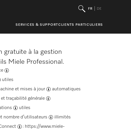
FR
DE
SERVICES & SUPPORT
CLIENTS PARTICULIERS
n gratuite à la gestion
ls Miele Professional.
ce
utiles
machine et
mises à jour
automatiques
et traçabilité
générale
ations
utiles
 et nombre
d’utilisateurs
illimités
onnect
: https://www.miele-