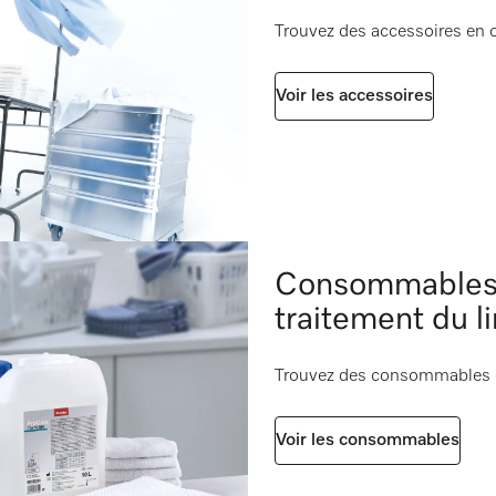
120 g [nombre]
133
Trouvez des accessoires en o
ppareil
i
nes selon 2006/42/CE
170 g [nombre]
94
Voir les accessoires
Consommables e
traitement du l
Trouvez des consommables en
Voir les consommables