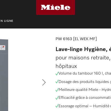
N LIGNE
ave-linge professionnels
PW 6163 [EL WEK MF]
PW 6163 [EL WEK MF]
Lave-linge Hygiène, 
pour maisons retraite,
hôpitaux
Volume du tambour 160 l, cha
Dosage des produits liquides
Meilleure qualité Miele -
Hydro
Efficacité grâce à consommat
Essorage optimal – Humidité 