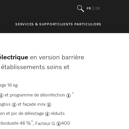
FR
DE
SERVICES & SUPPORT
CLIENTS PARTICULIERS
électrique
en version barrière
 établissements soins et
rge 16 kg
*
et
programme de désinfection
gliss
et
façade inox
ion et
pic de délestage
réduits
*
résiduelle 46 %
,
Facteur G
400