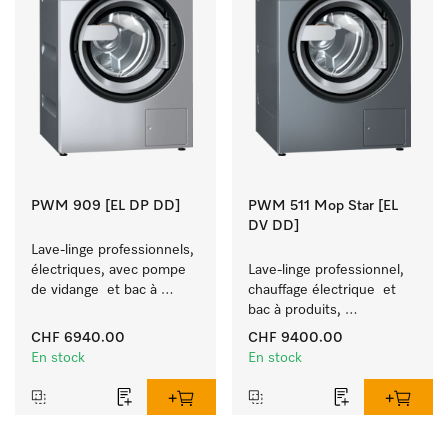
PWM 909 [EL DP DD]
PWM 511 Mop Star [EL
DV DD]
Lave-linge professionnels, 
électriques, avec pompe 
Lave-linge professionnel, 
de vidange  et bac à 
chauffage électrique  et 
produits, 
bac à produits, 
M Touch Pro Plus –
M Touch Pro, pour le 
CHF 6940.00
CHF 9400.00
 librement programmable.
Facility Management. 
En stock
En stock