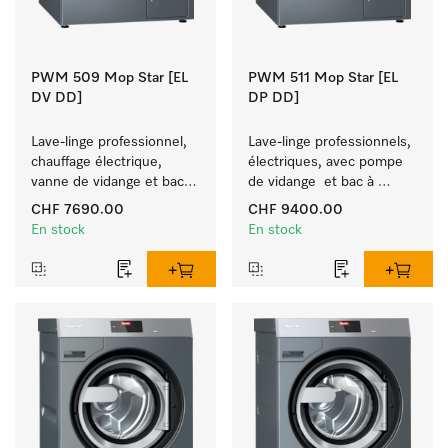
PWM 509 Mop Star [EL
PWM 511 Mop Star [EL
DV DD]
DP DD]
Lave-linge professionnel, 
Lave-linge professionnels, 
chauffage électrique, 
électriques, avec pompe 
vanne de vidange et bac à 
de vidange  et bac à 
produits, M Touch Pro, 
produits, M Touch Pro, 
CHF 7690.00
CHF 9400.00
pour le Facility 
pour le Facility 
En stock
En stock
Management. 
Management. 