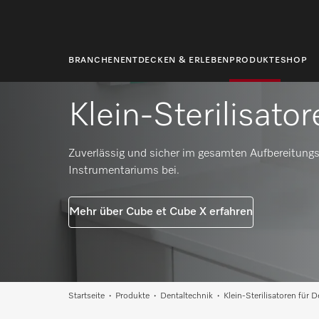
springen
BRANCHEN
ENTDECKEN & ERLEBEN
PRODUKTE
SHOP
Klein-Sterilisato
Zuverlässig und sicher im gesamten Aufbereitungsp
Instrumentariums bei.
Mehr über Cube et Cube X erfahren
Startseite
Produkte
Dentaltechnik
Klein-Sterilisatoren für 