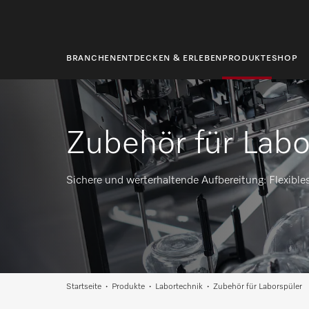
springen
BRANCHEN
ENTDECKEN & ERLEBEN
PRODUKTE
SHOP
Zubehör für Labo
Sichere und werterhaltende Aufbereitung: Flexible
Startseite
Produkte
Labortechnik
Zubehör für Laborspüler