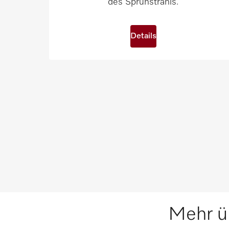
des Sprühstrahls.
Details
Mehr ü