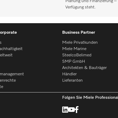
Planung und Finanzierung – 
Verfügung steht.
orporate
Business Partner
s
Miele Privatkunden
chhaltigkeit
Miele Marine
eltweit
SteelcoBelimed
SMP GmbH
Architekten & Bauträger
smanagement
Händler
enrechte
Lieferanten
te
Folgen Sie Miele Professiona